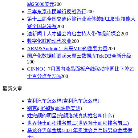
励25000美元
200
日本东京市民举行反战游行
200
第十三届全国交通运输行业流体装卸工职业技能大
赛全国总决赛
200
速新闻丨人才盛会将启主持人带你提前探会
200
数字化赋能现代农业
200
ARM&Android：未来MID的重要力量
200
国产化数据库崛起天翼云数据库TeleDB全新升级
200
CINNO：7月国内液晶面板产线稼动率同比下降21
个百分点至73%
200
最新文章
吉利汽车怎么样(吉利汽车怎么样)
别克gl8油耗(gl8油耗实测)
姓完颜的明星(完颜洛绒真实姓名叫什么)
世界领土面积排名前三(世界领土面积排名前三)
马龙夺男单金牌(2021年奥运会乒乓球男单金牌得
主)